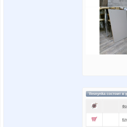
Vesnynka состоит в
Фо
Кл