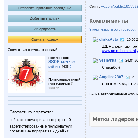
Сайт :
vk.com/public185332
Отправить приватное сообщение
Добавить в друзья
Комплименты
Игнорировать
3 комплиментов в гостевой 
oliskaAvto
Сделать подарок
26.06.
ДД. Напоминаю про 
Совместная покупка: взрослый
www.nn.ru/community
популярность:
Vesnynka
26.04.2
8806 место
рейтинг
4436
?
Спасибо))
Angelina2307
21.
Привилегированный
пользователь
7
С ДНЕМ РОЖДЕНИЯ
уровня
Вы не авторизованы! Чтоб
Статистика портрета:
Метки лидеров
сейчас просматривают портрет - 0
зарегистрированные пользователи
посетившие портрет за 7 дней - 0