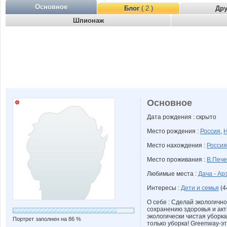
Основное
Блог
( 2 )
Др
Шпионаж
Основное
Дата рождения : скрыто
Место рождения :
Россия
,
Н
Место нахождения :
Россия
Место проживания :
В.Пече
Любимые места :
Дача - А
Интересы :
Дети и семья
(4
О себе : Сделай экологичн
сохранению здоровья и акт
экологически чистая уборк
Портрет заполнен на 86 %
только уборка! Greenway-эт