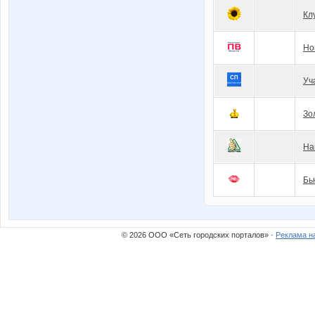
Кл
Но
Уч
Зо
На
Бь
© 2026 ООО «Сеть городских порталов» ·
Реклама н